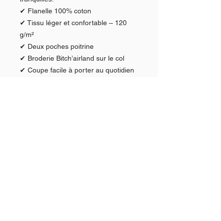
✔ Flanelle 100% coton
✔ Tissu léger et confortable – 120
g/m²
✔ Deux poches poitrine
✔ Broderie Bitch’airland sur le col
✔ Coupe facile à porter au quotidien
✔ Style intemporel revisité à la sauce
du Pays de Bitche
Une chemise simple, efficace… et
juste assez originale pour faire la
différence ❤️