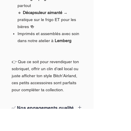
partout
🔹
Décapsuleur aimanté
→
pratique sur le frigo ET pour les
bières 🍻
Imprimés et assemblés avec soin
dans notre atelier à
Lemberg
👉 Que ce soit pour revendiquer ton
sobriquet, offrir un clin d’œil local ou
juste afficher ton style Bitch’Airland,
ces petits accessoires sont parfaits
pour compléter ta collection.
✅ Nos engagements qualité
Chez Bitch’Airland, on ne plaisante pas
avec ce que tu portes.
Voici nos promesses :