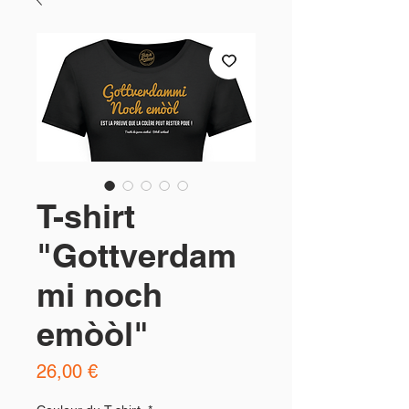
T-shirt
"Gottverdam
mi noch
emòòl"
Prix
26,00 €