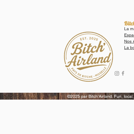
Bitc
La m
Espa
Nos 
La b
©2025 par Bitch'Airland. Fun, local