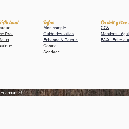
h'Airland
Infos
Ca doit y être .
arque
Mon compte
CGV
ce Pro
Guide des tailles
Mentions Légal
Actus
Echange & Retour
FAQ - Foire au
outique
Contact
Sondage
, et assumé !