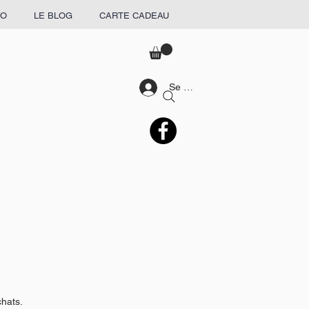
RO
LE BLOG
CARTE CADEAU
Se connecter
chats.