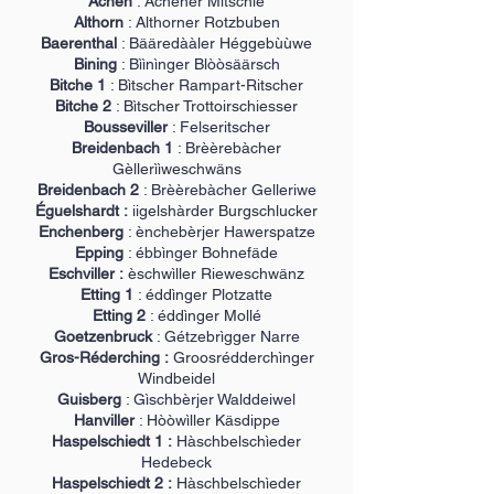
Achen
: Achener Mìtschle
Althorn
: Althorner Rotzbuben
Baerenthal
: Bääredààler Héggebùùwe
Bining
: Bììnìnger Blòòsäärsch
Bitche 1
: Bìtscher Rampart-Ritscher
Bitche 2
: Bìtscher Trottoirschiesser
Bousseviller
: Felseritscher
Breidenbach 1
: Brèèrebàcher
Gèllerììweschwäns
Breidenbach 2
: Brèèrebàcher Gelleriwe
Éguelshardt :
iigelshàrder Burgschlucker
Enchenberg
: ènchebèrjer Hawerspatze
Epping
: ébbìnger Bohnefäde
Eschviller :
èschwìller Rieweschwänz
Etting 1
: éddìnger Plotzatte
Etting 2
: éddìnger Mollé
Goetzenbruck
: Gétzebrìgger Narre
Gros-Réderching :
Groosrédderchìnger
Windbeidel
Guisberg
: Gìschbèrjer Walddeiwel
Hanviller
: Hòòwìller Käsdippe
Haspelschiedt 1 :
Hàschbelschìeder
Hedebeck
Haspelschiedt 2 :
Hàschbelschìeder