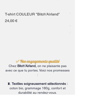
T-shirt COULEUR "Bitch'Airland"
T-shirt personnalisé
Pays de Bitche (50 v
Prix
24,00 €
disponibles)
Prix
26,00 €
✅ Nos engagements qualité
Chez
Bitch’Airland,
on ne plaisante pas
avec ce que tu portes. Voici nos promesses
:
🧵
Textiles soigneusement sélectionnés :
coton bio, grammage 180g, confort et
durabilité au rendez-vous.
👕
Testés en conditions réelles
: portés,
lavés, testés et approuvés par notre équipe