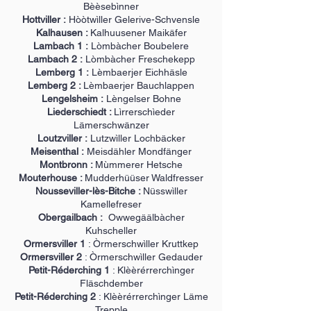
Bèèsebìnner
Hottviller :
Hòòtwìller Gelerive-Schvensle
Kalhausen :
Kalhuusener Maikäfer
Lambach 1 :
Lòmbàcher Boubelere
Lambach 2 :
Lòmbàcher Freschekepp
Lemberg 1 :
Lèmbaerjer Eichhäsle
Lemberg 2 :
Lèmbaerjer Bauchlappen
Lengelsheim :
Lèngelser Bohne
Liederschiedt :
Lìrrerschìeder
Lämerschwänzer
Loutzviller :
Lutzwìller Lochbäcker
Meisenthal :
Meisdähler Mondfänger
Montbronn :
Mùmmerer Hetsche
Mouterhouse :
Mudderhüüser Waldfresser
Nousseviller-lès-Bitche :
Nüsswìller
Kamellefreser
Obergailbach :
Owwegäälbàcher
Kuhscheller
Ormersviller 1
: Òrmerschwìller Kruttkep
Ormersviller 2
: Òrmerschwìller Gedauder
Petit-Réderching 1
: Klèèrérrerchìnger
Fläschdember
Petit-Réderching 2
: Klèèrérrerchìnger Läme
Trepple