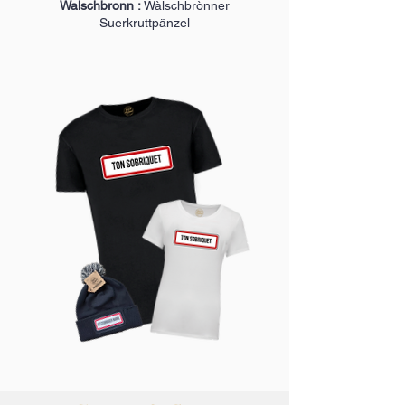
Walschbronn :
Wàlschbrònner
Suerkruttpänzel