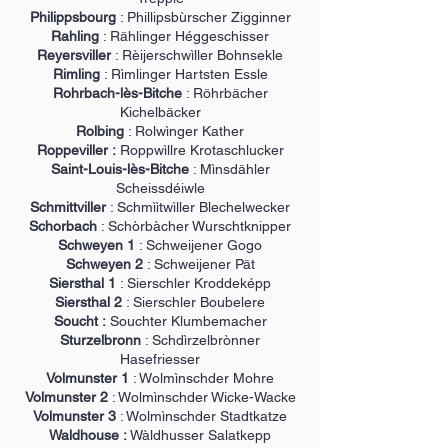
Philippsbourg
: Phillipsbùrscher Zigginner
Rahling
: Rählinger Héggeschisser
Reyersviller
: Rèijerschwìller Bohnsekle
Rimling
: Rìmlinger Hartsten Essle
Rohrbach-lès-Bitche
: Röhrbächer
Kichelbäcker
Rolbing
: Rolwìnger Kather
Roppeviller :
Roppwìllre Krotaschlucker
Saint-Louis-lès-Bitche
: Mìnsdähler
Scheissdéiwle
Schmittviller
: Schmììtwìller Blechelwecker
Schorbach
: Schòrbàcher Wurschtknipper
Schweyen 1
: Schweijener Gogo
Schweyen 2
: Schweijener Pät
Siersthal 1
: Sierschler Kroddeképp
Siersthal 2
: Sierschler Boubelere
Soucht :
Souchter Klumbemacher
Sturzelbronn
: Schdìrzelbrònner
Hasefriesser
Volmunster 1
: Wolmìnschder Mohre
Volmunster 2
: Wolmìnschder Wicke-Wacke
Volmunster 3
: Wolmìnschder Stadtkatze
Waldhouse :
Wàldhusser Salatkepp