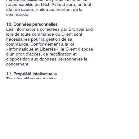
responsabilité de Bitch’Airland sera, en tout
état de cause, limitée au montant de la
commande.​
10. Données personnelles
Les informations collectées par Bitch’Airland
lors de toute commande du Client sont
nécessaires pour la gestion de sa
commande. Conformément à la loi
«Informatique et Libertés», le Client dispose
d’un droit d’accès, de rectification et
d’opposition aux données personnelles le
concernant.​
11. Propriété intellectuelle
Tous les éléments du site
www.bitchairland.fr
sont et restent la
propriété intellectuelle et exclusive de
Bitch’Airland. Nul n’est autorisé à
reproduire, exploiter, rediffuser ou utiliser à
quelque titre que ce soit, même
partiellement, des éléments du site.​
12. Droit applicable – Litiges
Les présentes CGV sont soumises au droit
français. En cas de litige, une solution
amiable sera recherchée avant toute action
judiciaire. À défaut, les tribunaux français