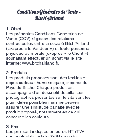
Conditions Générales de Vente –
Bitch’Airland
1. Objet
Les présentes Conditions Générales de
Vente (CGV) régissent les relations
contractuelles entre la société Bitch’Airland
(ci-après « le Vendeur ») et toute personne
physique ou morale (ci-après « le Client »)
souhaitant effectuer un achat via le site
internet
www.bitchairland.fr
.​
2. Produits
Les produits proposés sont des textiles et
objets cadeaux humoristiques, inspirés du
Pays de Bitche. Chaque produit est
accompagné d’un descriptif détaillé. Les
photographies présentes sur le site sont les
plus fidèles possibles mais ne peuvent
assurer une similitude parfaite avec le
produit proposé, notamment en ce qui
concerne les couleurs.​
3. Prix
Les prix sont indiqués en euros HT (TVA
non applicable, article 293B du code