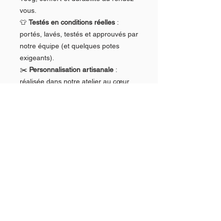
vous.
👕
Testés en conditions réelles
:
portés, lavés, testés et approuvés par
notre équipe (et quelques potes
exigeants).
✂️
Personnalisation artisanale
:
réalisée dans notre atelier au cœur
du Pays de Bitche, avec passion et
précision.
🌍
Éco-responsable et local
: parce
qu’on peut avoir de l’humour sans
faire n’importe quoi avec la planète.
🤝
Satisfait ou re-contacte-nous
: ton
avis compte, ton confort aussi. On
reste dispo pour que tu sois bien
dans ton t-shirt !
✅ Nos engagements qualité