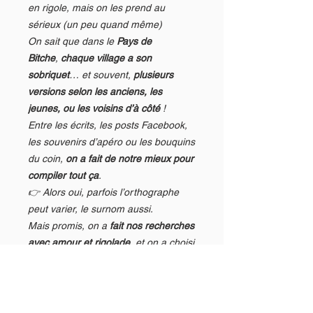
en rigole, mais on les prend au
sérieux (un peu quand même)
On sait que dans le
Pays de
Bitche
,
chaque village a son
sobriquet
… et souvent,
plusieurs
versions selon les anciens, les
jeunes, ou les voisins d’à côté
!
Entre les écrits, les posts Facebook,
les souvenirs d’apéro ou les bouquins
du coin,
on a fait de notre mieux pour
compiler tout ça
.
👉 Alors oui, parfois l’orthographe
peut varier, le surnom aussi.
Mais promis, on a
fait nos recherches
avec amour et rigolade
, et on a choisi
une
base cohérente
qu’on garde pour
l’ensemble de la collection.
Cela dit, si tu remarques une bourde,
un oubli, ou si
ta version de Scheck