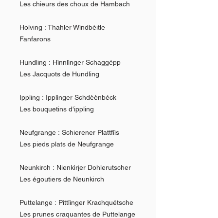
Les chieurs des choux de Hambach
Holving : Thahler Wìndbèitle
Fanfarons
Hundling : Hìnnlìnger Schaggépp
Les Jacquots de Hundling
Ippling : Ipplìnger Schdèènbéck
Les bouquetins d'ippling
Neufgrange : Schierener Plattfììs
Les pieds plats de Neufgrange
Neunkirch : Nienkìrjer Dohlerutscher
Les égoutiers de Neunkirch
Puttelange : Pìttlìnger Krachquétsche
Les prunes craquantes de Puttelange