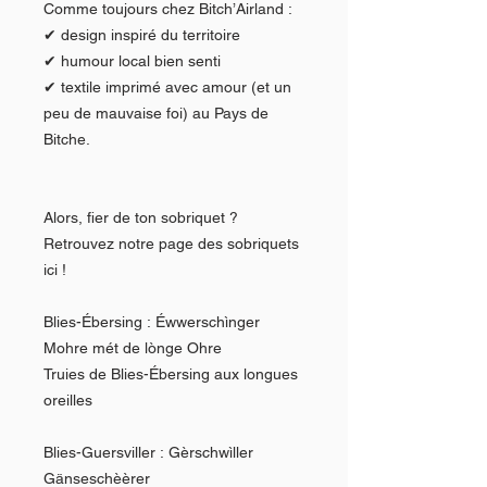
Comme toujours chez Bitch’Airland :
✔ design inspiré du territoire
✔ humour local bien senti
✔ textile imprimé avec amour (et un
peu de mauvaise foi) au Pays de
Bitche.
Alors, fier de ton sobriquet ?
Retrouvez notre page des sobriquets
ici !
Blies-Ébersing : Éwwerschìnger
Mohre mét de lònge Ohre
Truies de Blies-Ébersing aux longues
oreilles
Blies-Guersviller : Gèrschwìller
Gänseschèèrer