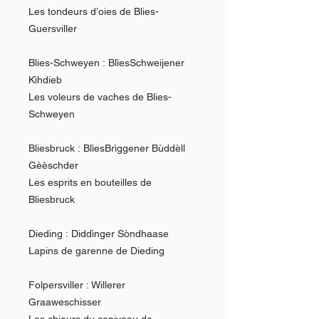
Les tondeurs d’oies de Blies-
Guersviller
Blies-Schweyen : BlìesSchweijener
Kìhdieb
Les voleurs de vaches de Blies-
Schweyen
Bliesbruck : BlìesBrìggener Bùddèll
Gèèschder
Les esprits en bouteilles de
Bliesbruck
Dieding : Diddìnger Sòndhaase
Lapins de garenne de Dieding
Folpersviller : Willerer
Graaweschisser
Les chieurs du caniveau de