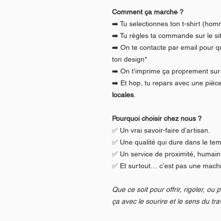
Comment ça marche ?
➡️ Tu selectionnes ton t-shirt (hom
➡️ Tu règles ta commande sur le sit
➡️ On te contacte par email pour q
ton design*
➡️ On t’imprime ça proprement sur 
➡️ Et hop, tu repars avec une pièc
locales
.
Pourquoi choisir chez nous ?
✅ Un vrai savoir-faire d’artisan.
✅ Une qualité qui dure dans le te
✅ Un service de proximité, humain
✅ Et surtout… c’est pas une machin
Que ce soit pour offrir, rigoler, ou 
ça avec le sourire et le sens du trav