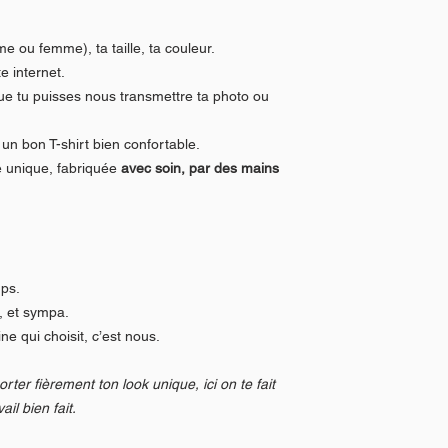
aussi. On reste dispo pour
✔ Idéal pour les créations
Toutes les impressions s
me ou femme), ta taille, ta couleur.
Bitch'airland, au cœur d
e internet.
ue tu puisses nous transmettre ta photo ou
un bon T-shirt bien confortable.
e unique, fabriquée
avec soin, par des mains
mps.
, et sympa.
e qui choisit, c’est nous.
porter fièrement ton look unique, ici on te fait
ail bien fait.