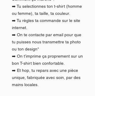
➡️ Tu selectionnes ton t-shirt (homme
ou femme), ta taille, ta couleur.
➡️ Tu règles ta commande sur le site
internet.
➡️ On te contacte par email pour que
tu puisses nous transmettre ta photo
ou ton design*
➡️ On t’imprime ça proprement sur un
bon T-shirt bien confortable.
➡️ Et hop, tu repars avec une pièce
unique, fabriquée avec soin, par des
mains locales.
Caractéristiques du T-shirt
Coton peigné en conversion biologique
Type de personnalisation /
– 185 g/m²100 % coton
Produit certifié OEKO-TEX®
impression
Textile doux et confortable à porter