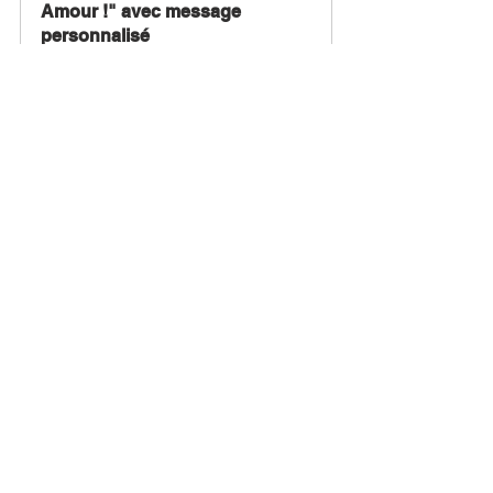
Amour !" avec message 
personnalisé
€9.90
Acheter
👉 Retrouve toute la sélection spéciale 
Saint-Valentin
 directement sur notre 
site et fais plaisir (ou fais-toi plaisir).
Bitch’airland – la marque du Pays de 
Bitche.