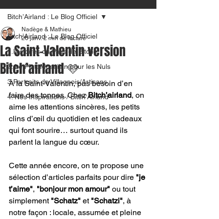
Bitch’Airland : Le Blog Officiel
Nadège & Mathieu
Bitch’Airland : Le Blog Officiel
26 janv.
2 min de lecture
La Saint-Valentin version
1.Histoires du Pays de Bitche
Bitch’airland 💛
2. Le Platt Mosellan pour les Nuls
3.Portraits de Villageois/Artisans
À la Saint-Valentin, pas besoin d’en 
faire des tonnes. Chez 
Bitch’airland
, on 
4. Nos Inspirations / Bitch'Airland
aime les attentions sincères, les petits 
clins d’œil du quotidien et les cadeaux 
qui font sourire… surtout quand ils 
parlent la langue du cœur.
Cette année encore, on te propose une 
sélection d’articles parfaits pour dire 
"je 
t’aime"
, 
"bonjour mon amour"
 ou tout 
simplement 
"Schatz"
 et 
"Schatzi"
, à 
notre façon : locale, assumée et pleine 