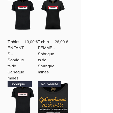
Prix
Prix
T-shirt
19,00 €
T-shirt
26,00 €
ENFANT
FEMME -
S -
Sobrique
Sobrique
ts de
ts de
Sarregue
Sarregue
mines
mines
Sobriquets de Sarreguemines
Nouveauté