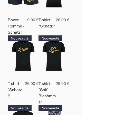
Prix
Prix
Boxer
9,90 €
T-shirt
26,00 €
Homme -
"Schatzi"
Schatz !
Nouveauté
Nouveauté
Prix
Prix
T-shirt
26,00 €
T-shirt
26,00 €
"Schatz
"Salü
!"
Biesômm
e"
Nouveauté
Nouveauté