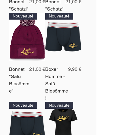
Prix
Prix
Bonnet
21,00 €
Bonnet
21,00 €
"Schatzi"
"Schatz"
Nouveauté
Nouveauté
Prix
Prix
Bonnet
21,00 €
Boxer
9,90 €
"Salü
Homme -
Biesômm
Salü
e"
Biesômme
!
Nouveauté
Nouveauté