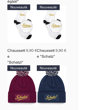
égààl"
Nouveauté
Nouveauté
Prix
Prix
Chaussett
9,90 €
Chaussett
9,90 €
e
e "Schatz"
"Schatzi"
Nouveauté
Nouveauté